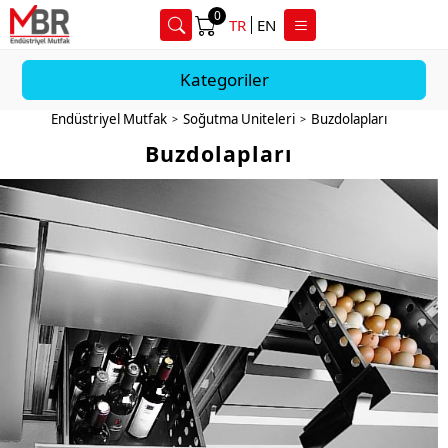
0
TR
EN
Kategoriler
Endüstriyel Mutfak
Soğutma Uniteleri
Buzdolapları
>
>
Buzdolapları