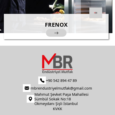
FRENOX
+90 542 894 47 89
mbrendustriyelmutfak@gmail.com
Mahmut Şevket Paşa Mahallesi
Sümbül Sokak No:18
Okmeydanı Şişli İstanbul
KVKK