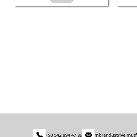
+90 542 894 47 89
mbrendustriyelmut