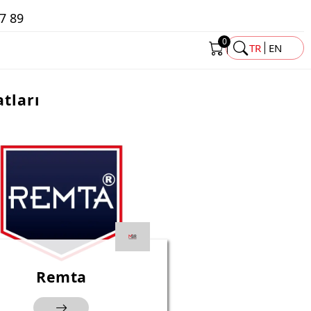
7 89
0
TR
EN
tları
Remta