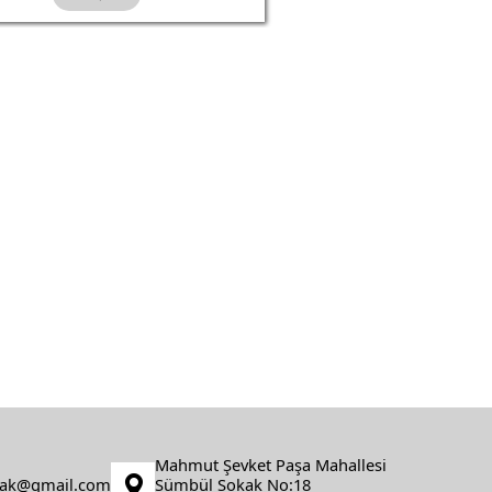
Mahmut Şevket Paşa Mahallesi
fak@gmail.com
Sümbül Sokak No:18