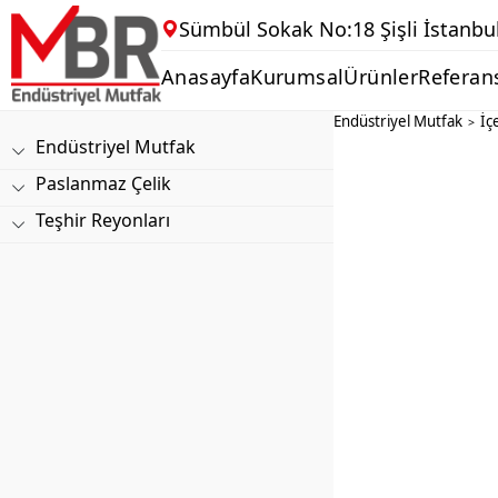
Sümbül Sokak No:18 Şişli İstanbu
Anasayfa
Kurumsal
Ürünler
Referan
Endüstriyel Mutfak
İç
>
Endüstriyel Mutfak
Paslanmaz Çelik
Teşhir Reyonları