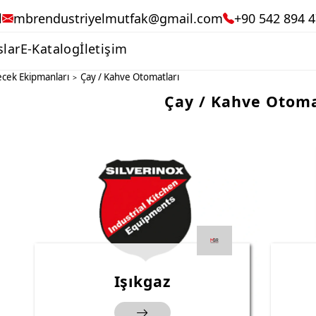
l
mbrendustriyelmutfak@gmail.com
+90 542 894 4
slar
E-Katalog
İletişim
ecek Ekipmanları
Çay / Kahve Otomatları
>
Çay / Kahve Otoma
Işıkgaz