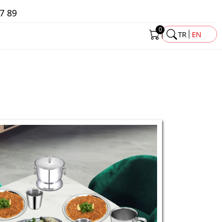
7 89
0
TR
EN