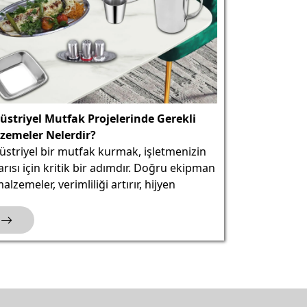
üstriyel Mutfak Projelerinde Gerekli
zemeler Nelerdir?
üstriyel bir mutfak kurmak, işletmenizin
rısı için kritik bir adımdır. Doğru ekipman
alzemeler, verimliliği artırır, hijyen
dartlarını korur ve lezzetli yemekler
anızı sağlar. Bu blog yazısında,
striyel mutfak projelerinde sıklıkla
iyaç duyulan temel malzemelere göz
ağız.