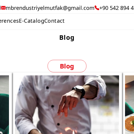
l
mbrendustriyelmutfak@gmail.com
+90 542 894 4
erences
E-Catalog
Contact
Blog
Blog