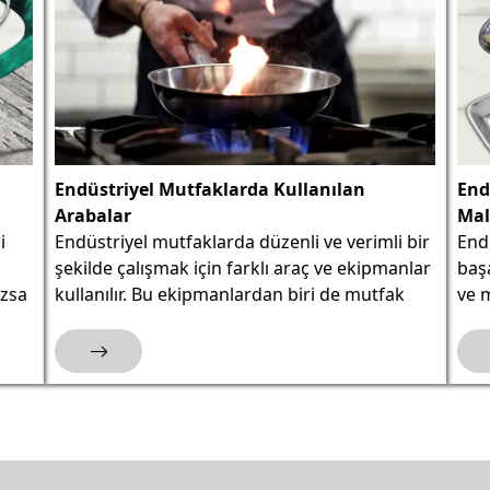
Endüstriyel Mutfaklarda Kullanılan
End
Arabalar
Mal
i
Endüstriyel mutfaklarda düzenli ve verimli bir
End
şekilde çalışmak için farklı araç ve ekipmanlar
başa
azsa
kullanılır. Bu ekipmanlardan biri de mutfak
ve m
arabalarıdır. Endüstriyel mutfak arabaları,
stan
mutfak personelinin yemek taşıma, servis ve
sunm
temizlik gibi işlerini kolaylaştırmak amacıyla
endü
tasarlanmıştır.
iht
atac