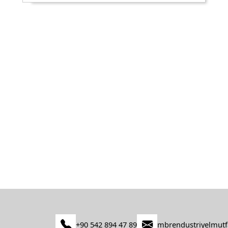
+90 542 894 47 89
mbrendustriyelmut