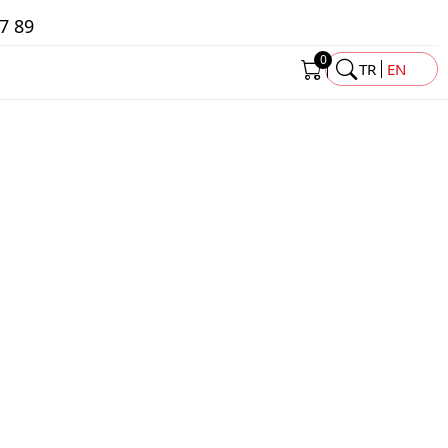
7 89
0
TR
EN