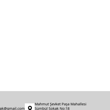
Mahmut Şevket Paşa Mahallesi
fak@gmail.com
Sümbül Sokak No:18