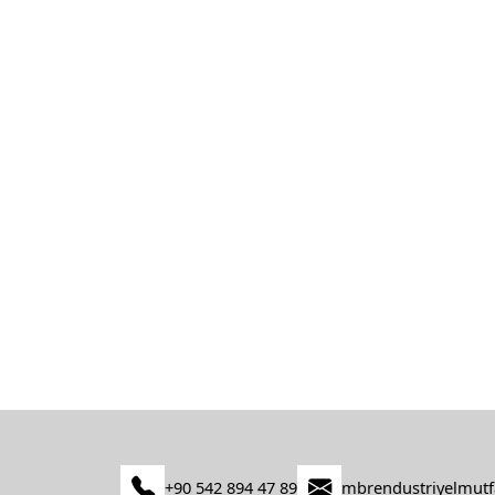
+90 542 894 47 89
mbrendustriyelmut