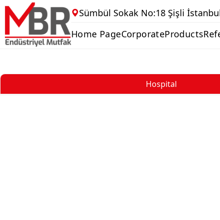
Sümbül Sokak No:18 Şişli İstanbu
Home Page
Corporate
Products
Ref
Hospital