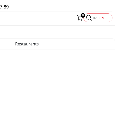
7 89
0
TR
EN
Restaurants