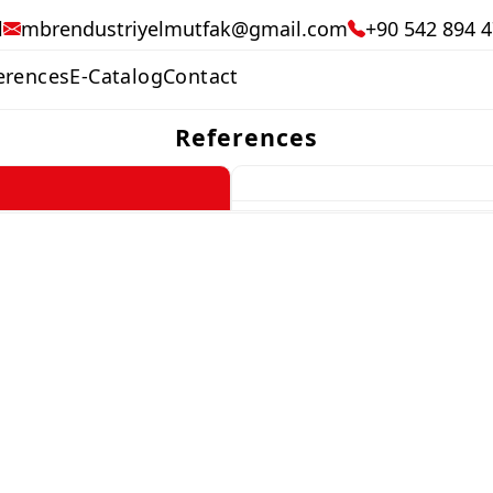
l
mbrendustriyelmutfak@gmail.com
+90 542 894 4
erences
E-Catalog
Contact
References